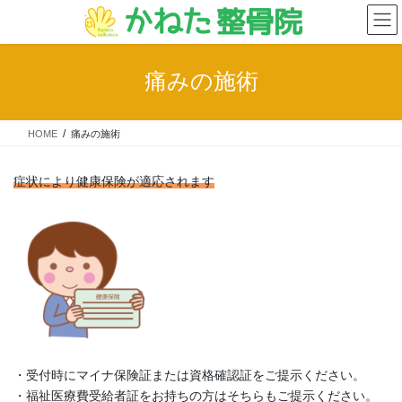
コ
ナ
ン
ビ
テ
ゲ
ン
ー
痛みの施術
ツ
シ
へ
ョ
ス
ン
HOME
痛みの施術
キ
に
ッ
移
プ
動
症状により健康保険が適応されます
・受付時にマイナ保険証または資格確認証をご提示ください。
・福祉医療費受給者証をお持ちの方はそちらもご提示ください。