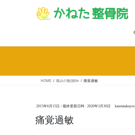
コ
ナ
ン
ビ
テ
ゲ
ン
ー
ツ
シ
へ
ョ
ス
ン
キ
に
ッ
移
プ
動
HOME
痛みの勉強file
痛覚過敏
2015年6月15日
/ 最終更新日時 :
2020年3月30日
kanetatakayos
痛覚過敏