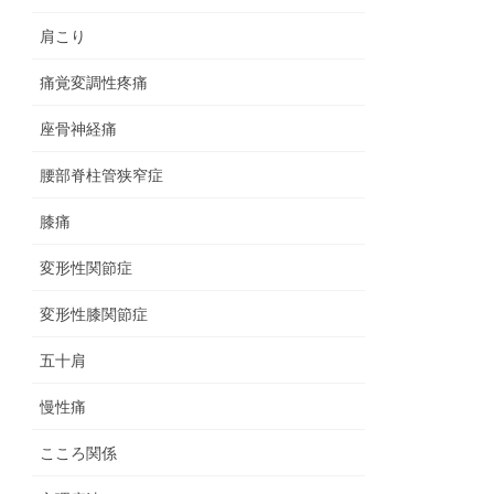
肩こり
痛覚変調性疼痛
座骨神経痛
腰部脊柱管狭窄症
膝痛
変形性関節症
変形性膝関節症
五十肩
慢性痛
こころ関係