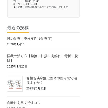
平日・土 10:00~21:00
日・祝 10:00~18:00
【不定休】※休みはホームページでお知らせします
最近の投稿
腰の側弯（脊椎変性後側弯症）
2026年1月16日
怪我の治り方【捻挫・打撲・肉離れ・骨折・脱
臼】
2025年1月25日
脊柱管狭窄症は整体や整骨院で治
りますか？
2025年1月11日
肉離れを早く治すコツ