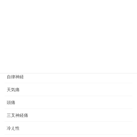
運動療法
交通事故治療
むち打ち
交通事故
ストレス
自律神経
天気痛
頭痛
三叉神経痛
冷え性