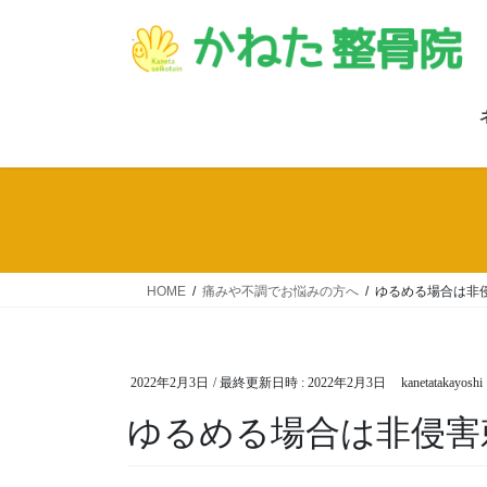
コ
ナ
ン
ビ
テ
ゲ
ン
ー
ツ
シ
へ
ョ
ス
ン
キ
に
ッ
移
プ
動
HOME
痛みや不調でお悩みの方へ
ゆるめる場合は非
2022年2月3日
/ 最終更新日時 :
2022年2月3日
kanetatakayoshi
ゆるめる場合は非侵害