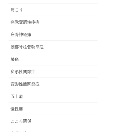
肩こり
痛覚変調性疼痛
座骨神経痛
腰部脊柱管狭窄症
膝痛
変形性関節症
変形性膝関節症
五十肩
慢性痛
こころ関係