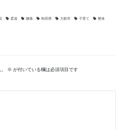
院
柔道
腰痛
秋田県
大館市
子育て
整体
ん。
※
が付いている欄は必須項目です