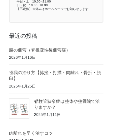
平日・土 10:00~21:00
日・祝 10:00~18:00
【不定休】※休みはホームページでお知らせします
最近の投稿
腰の側弯（脊椎変性後側弯症）
2026年1月16日
怪我の治り方【捻挫・打撲・肉離れ・骨折・脱
臼】
2025年1月25日
脊柱管狭窄症は整体や整骨院で治
りますか？
2025年1月11日
肉離れを早く治すコツ