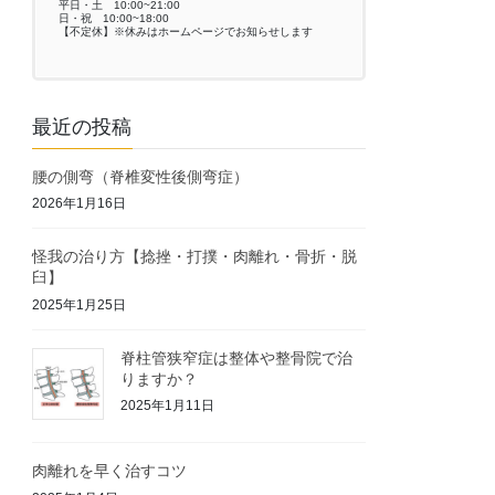
平日・土 10:00~21:00
日・祝 10:00~18:00
【不定休】※休みはホームページでお知らせします
最近の投稿
腰の側弯（脊椎変性後側弯症）
2026年1月16日
怪我の治り方【捻挫・打撲・肉離れ・骨折・脱
臼】
2025年1月25日
脊柱管狭窄症は整体や整骨院で治
りますか？
2025年1月11日
肉離れを早く治すコツ