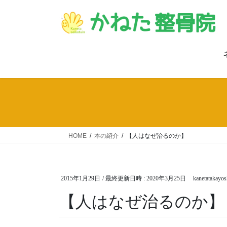
コ
ナ
ン
ビ
テ
ゲ
ン
ー
ツ
シ
へ
ョ
ス
ン
キ
に
ッ
移
プ
動
HOME
本の紹介
【人はなぜ治るのか】
2015年1月29日
/ 最終更新日時 :
2020年3月25日
kanetatakayos
【人はなぜ治るのか】