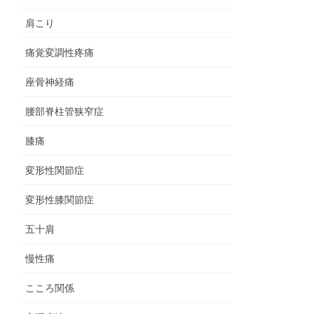
肩こり
痛覚変調性疼痛
座骨神経痛
腰部脊柱管狭窄症
膝痛
変形性関節症
変形性膝関節症
五十肩
慢性痛
こころ関係